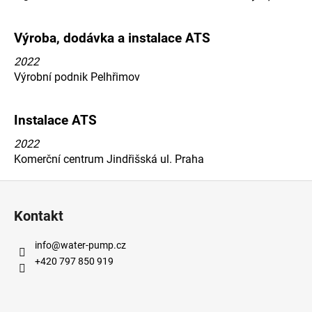
a
j
Výroba, dodávka a instalace ATS
í
2022
t
Výrobní podnik Pelhřimov
?
Instalace ATS
2022
Komerční centrum Jindřišská ul. Praha
HLEDAT
Z
á
Kontakt
D
p
o
a
info
@
water-pump.cz
p
t
+420 797 850 919
o
í
r
u