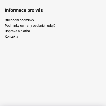
č
u
Informace pro vás
j
e
Obchodní podmínky
m
Podmínky ochrany osobních údajů
e
Doprava a platba
Kontakty