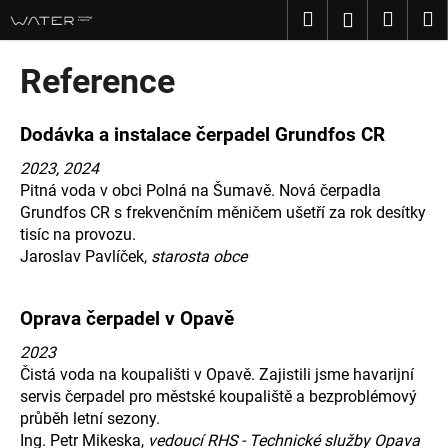
K
Přejít
Hledat
Nákup
M
Přihlášení
na
o
obsah
Zpět
Zpět
košík
š
Reference
í
C
k
o
Dodávka a instalace čerpadel Grundfos CR
p
2023, 2024
o
Pitná voda v obci Polná na Šumavě. Nová čerpadla
t
Grundfos CR s frekvenčním měničem ušetří za rok desítky
tisíc na provozu.
ř
Jaroslav Pavlíček,
starosta obce
e
b
u
Oprava čerpadel v Opavě
j
2023
e
Čistá voda na koupališti v Opavě. Zajistili jsme havarijní
t
servis čerpadel pro městské koupaliště a bezproblémový
e
průběh letní sezony.
Ing. Petr Mikeska,
vedoucí RHS - Technické služby Opava
n