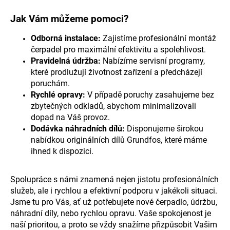
č
u
Jak Vám můžeme pomoci?
j
e
Odborná instalace:
Zajistíme profesionální montáž
m
čerpadel pro maximální efektivitu a spolehlivost.
e
Pravidelná údržba:
Nabízíme servisní programy,
které prodlužují životnost zařízení a předcházejí
poruchám.
Rychlé opravy:
V případě poruchy zasahujeme bez
zbytečných odkladů, abychom minimalizovali
dopad na Váš provoz.
Dodávka náhradních dílů:
Disponujeme širokou
nabídkou originálních dílů Grundfos, které máme
ihned k dispozici.
Spolupráce s námi znamená nejen jistotu profesionálních
služeb, ale i rychlou a efektivní podporu v jakékoli situaci.
Jsme tu pro Vás, ať už potřebujete nové čerpadlo, údržbu,
náhradní díly, nebo rychlou opravu. Vaše spokojenost je
naší prioritou, a proto se vždy snažíme přizpůsobit Vašim