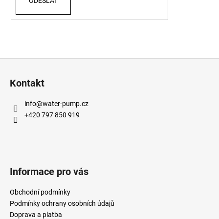
ODESLAT
Z
á
Kontakt
p
a
info
@
water-pump.cz
t
+420 797 850 919
í
Informace pro vás
Obchodní podmínky
Podmínky ochrany osobních údajů
Doprava a platba