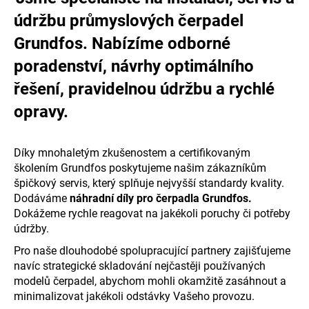
a
údržbu průmyslových čerpadel
j
Grundfos. Nabízíme odborné
í
poradenství, návrhy optimálního
t
řešení, pravidelnou údržbu a rychlé
?
opravy.
Díky mnohaletým zkušenostem a certifikovaným
HLEDAT
školením Grundfos poskytujeme našim zákazníkům
špičkový servis, který splňuje nejvyšší standardy kvality.
Dodáváme
náhradní díly pro čerpadla Grundfos.
Dokážeme rychle reagovat na jakékoli poruchy či potřeby
D
údržby.
o
p
Pro naše dlouhodobé spolupracující partnery zajišťujeme
o
navíc strategické skladování nejčastěji používaných
r
modelů čerpadel, abychom mohli okamžitě zasáhnout a
u
minimalizovat jakékoli odstávky Vašeho provozu.