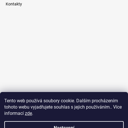
Kontakty
Tento web používá soubory cookie. Dalším procházením
tohoto webu vyjadřujete souhlas s jejich používáním.. Více
RedEd.cz - čerpadla a domácí vodárny
*
OnlineAge.cz - online marketing
informací
zde
.
Nastavení