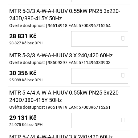
KOŠ
MTR 5-3/3 A-W-A-HUUV 0.55kW PN25 3x220-
240D/380-415Y 50Hz
Ověřte dostupnost
| 96514918
EAN:
5700396715254
28 831 Kč
DO
23 827 Kč bez DPH
KOŠ
MTR 5-3/3 A-W-A-HUUV 3 X 240/420 60Hz
Ověřte dostupnost
| 98509397
EAN:
5711496333903
30 356 Kč
DO
25 088 Kč bez DPH
KOŠ
MTR 5-4/4 A-W-A-HUUV 0.55kW PN25 3x220-
240D/380-415Y 50Hz
Ověřte dostupnost
| 96514919
EAN:
5700396715261
29 131 Kč
DO
24 075 Kč bez DPH
KOŠ
MTR 5-4/4 A-W-A-HUUV 3 X 240/420 60Hz