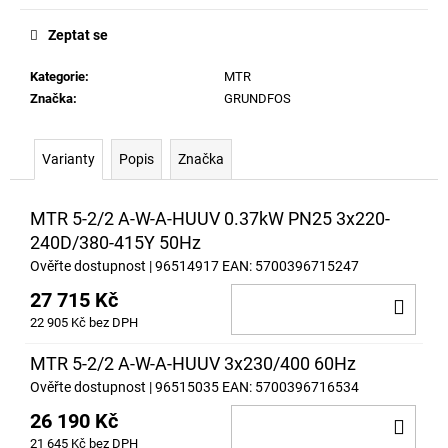
č
u
Zeptat se
j
e
Kategorie
:
MTR
m
Značka:
GRUNDFOS
e
Varianty
Popis
Značka
MTR 5-2/2 A-W-A-HUUV 0.37kW PN25 3x220-
240D/380-415Y 50Hz
Ověřte dostupnost
| 96514917
EAN:
5700396715247
27 715 Kč
DO
22 905 Kč bez DPH
KOŠ
MTR 5-2/2 A-W-A-HUUV 3x230/400 60Hz
Ověřte dostupnost
| 96515035
EAN:
5700396716534
26 190 Kč
DO
21 645 Kč bez DPH