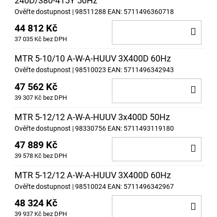
240D/380-415Y 50Hz
Ověřte dostupnost
| 98511288
EAN:
5711496360718
44 812 Kč
DO
37 035 Kč bez DPH
KOŠ
MTR 5-10/10 A-W-A-HUUV 3X400D 60Hz
Ověřte dostupnost
| 98510023
EAN:
5711496342943
47 562 Kč
DO
39 307 Kč bez DPH
KOŠ
MTR 5-12/12 A-W-A-HUUV 3x400D 50Hz
Ověřte dostupnost
| 98330756
EAN:
5711493119180
47 889 Kč
DO
39 578 Kč bez DPH
KOŠ
MTR 5-12/12 A-W-A-HUUV 3X400D 60Hz
Ověřte dostupnost
| 98510024
EAN:
5711496342967
48 324 Kč
DO
39 937 Kč bez DPH