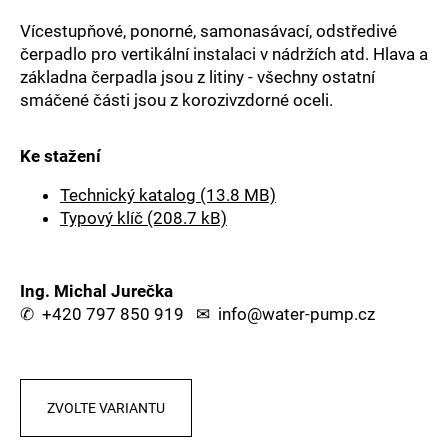
a
Vícestupňové, ponorné, samonasávací, odstředivé
j
čerpadlo pro vertikální instalaci v nádržích atd. Hlava a
í
základna čerpadla jsou z litiny - všechny ostatní
smáčené části jsou z korozivzdorné oceli.
t
?
Ke stažení
Technický katalog (13.8 MB)
Typový klíč (208.7 kB)
HLEDAT
Ing. Michal Jurečka
✆
+420 797 850 919
✉
info@water-pump.cz
D
o
p
o
r
ZVOLTE VARIANTU
u