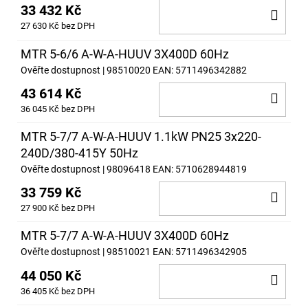
33 432 Kč
DO
27 630 Kč bez DPH
KOŠ
MTR 5-6/6 A-W-A-HUUV 3X400D 60Hz
Ověřte dostupnost
| 98510020
EAN:
5711496342882
43 614 Kč
DO
36 045 Kč bez DPH
KOŠ
MTR 5-7/7 A-W-A-HUUV 1.1kW PN25 3x220-
240D/380-415Y 50Hz
Ověřte dostupnost
| 98096418
EAN:
5710628944819
33 759 Kč
DO
27 900 Kč bez DPH
KOŠ
MTR 5-7/7 A-W-A-HUUV 3X400D 60Hz
Ověřte dostupnost
| 98510021
EAN:
5711496342905
44 050 Kč
DO
36 405 Kč bez DPH
KOŠ