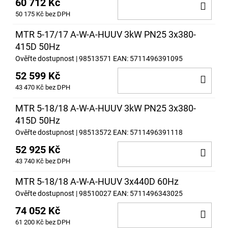
60 712 Kč
DO
50 175 Kč bez DPH
KOŠ
MTR 5-17/17 A-W-A-HUUV 3kW PN25 3x380-
415D 50Hz
Ověřte dostupnost
| 98513571
EAN:
5711496391095
52 599 Kč
DO
43 470 Kč bez DPH
KOŠ
MTR 5-18/18 A-W-A-HUUV 3kW PN25 3x380-
415D 50Hz
Ověřte dostupnost
| 98513572
EAN:
5711496391118
52 925 Kč
DO
43 740 Kč bez DPH
KOŠ
MTR 5-18/18 A-W-A-HUUV 3x440D 60Hz
Ověřte dostupnost
| 98510027
EAN:
5711496343025
74 052 Kč
DO
61 200 Kč bez DPH