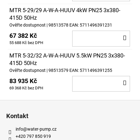
KOŠ
MTR 5-29/29 A-W-A-HUUV 4kW PN25 3x380-
415D 50Hz
Ověřte dostupnost
| 98513578
EAN:
5711496391231
67 382 Kč
DO
55 688 Kč bez DPH
KOŠ
MTR 5-32/32 A-W-A-HUUV 5.5kW PN25 3x380-
415D 50Hz
Ověřte dostupnost
| 98513579
EAN:
5711496391255
83 935 Kč
DO
69 368 Kč bez DPH
KOŠ
Z
á
Kontakt
p
a
info
@
water-pump.cz
t
+420 797 850 919