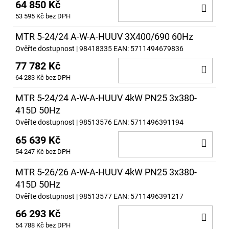
64 850 Kč
DO
53 595 Kč bez DPH
KOŠ
MTR 5-24/24 A-W-A-HUUV 3X400/690 60Hz
Ověřte dostupnost
| 98418335
EAN:
5711494679836
77 782 Kč
DO
64 283 Kč bez DPH
KOŠ
MTR 5-24/24 A-W-A-HUUV 4kW PN25 3x380-
415D 50Hz
Ověřte dostupnost
| 98513576
EAN:
5711496391194
65 639 Kč
DO
54 247 Kč bez DPH
KOŠ
MTR 5-26/26 A-W-A-HUUV 4kW PN25 3x380-
415D 50Hz
Ověřte dostupnost
| 98513577
EAN:
5711496391217
66 293 Kč
DO
54 788 Kč bez DPH