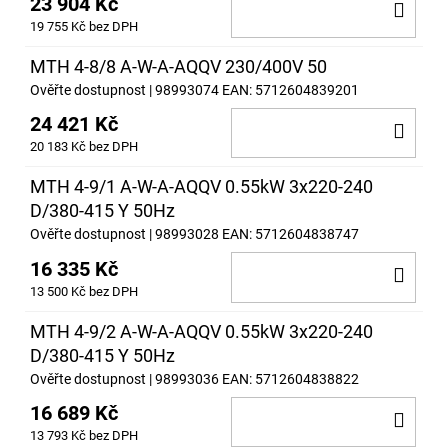
23 904 Kč
DO
19 755 Kč bez DPH
KOŠ
MTH 4-8/8 A-W-A-AQQV 230/400V 50
Ověřte dostupnost
| 98993074
EAN:
5712604839201
24 421 Kč
DO
20 183 Kč bez DPH
KOŠ
MTH 4-9/1 A-W-A-AQQV 0.55kW 3x220-240
D/380-415 Y 50Hz
Ověřte dostupnost
| 98993028
EAN:
5712604838747
16 335 Kč
DO
13 500 Kč bez DPH
KOŠ
MTH 4-9/2 A-W-A-AQQV 0.55kW 3x220-240
D/380-415 Y 50Hz
Ověřte dostupnost
| 98993036
EAN:
5712604838822
16 689 Kč
DO
13 793 Kč bez DPH
KOŠ