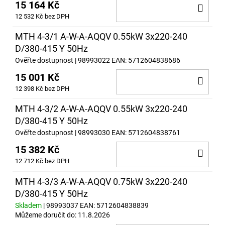
15 164 Kč
DO
12 532 Kč bez DPH
KOŠ
MTH 4-3/1 A-W-A-AQQV 0.55kW 3x220-240
D/380-415 Y 50Hz
Ověřte dostupnost
| 98993022
EAN:
5712604838686
15 001 Kč
DO
12 398 Kč bez DPH
KOŠ
MTH 4-3/2 A-W-A-AQQV 0.55kW 3x220-240
D/380-415 Y 50Hz
Ověřte dostupnost
| 98993030
EAN:
5712604838761
15 382 Kč
DO
12 712 Kč bez DPH
KOŠ
MTH 4-3/3 A-W-A-AQQV 0.75kW 3x220-240
D/380-415 Y 50Hz
Skladem
| 98993037
EAN:
5712604838839
Můžeme doručit do:
11.8.2026