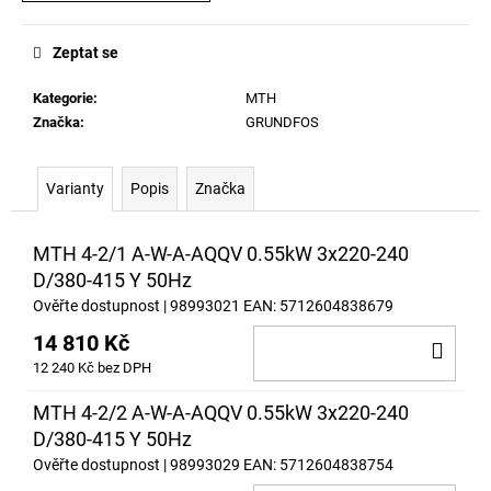
č
u
j
Zeptat se
e
m
Kategorie
:
MTH
e
Značka:
GRUNDFOS
Varianty
Popis
Značka
MTH 4-2/1 A-W-A-AQQV 0.55kW 3x220-240
D/380-415 Y 50Hz
Ověřte dostupnost
| 98993021
EAN:
5712604838679
14 810 Kč
DO
12 240 Kč bez DPH
KOŠ
MTH 4-2/2 A-W-A-AQQV 0.55kW 3x220-240
D/380-415 Y 50Hz
Ověřte dostupnost
| 98993029
EAN:
5712604838754