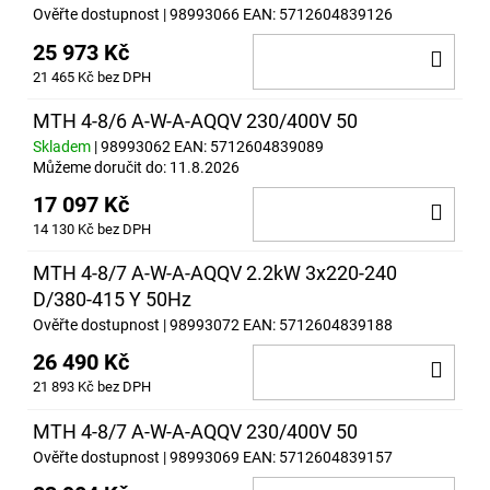
Ověřte dostupnost
| 98993066
EAN:
5712604839126
25 973 Kč
DO
21 465 Kč bez DPH
KOŠ
MTH 4-8/6 A-W-A-AQQV 230/400V 50
Skladem
| 98993062
EAN:
5712604839089
Můžeme doručit do:
11.8.2026
17 097 Kč
DO
14 130 Kč bez DPH
KOŠ
MTH 4-8/7 A-W-A-AQQV 2.2kW 3x220-240
D/380-415 Y 50Hz
Ověřte dostupnost
| 98993072
EAN:
5712604839188
26 490 Kč
DO
21 893 Kč bez DPH
KOŠ
MTH 4-8/7 A-W-A-AQQV 230/400V 50
Ověřte dostupnost
| 98993069
EAN:
5712604839157