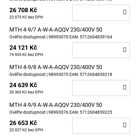
26 708 Kč
DO
22 073 Kč bez DPH
KOŠ
MTH 4-9/7 A-W-A-AQQV 230/400V 50
Ověřte dostupnost
| 98993070
EAN:
5712604839164
24 121 Kč
DO
19 935 Kč bez DPH
KOŠ
MTH 4-9/8 A-W-A-AQQV 230/400V 50
Ověřte dostupnost
| 98993075
EAN:
5712604839218
24 639 Kč
DO
20 363 Kč bez DPH
KOŠ
MTH 4-9/9 A-W-A-AQQV 230/400V 50
Ověřte dostupnost
| 98993076
EAN:
5712604839225
26 653 Kč
DO
22 027 Kč bez DPH
KOŠ