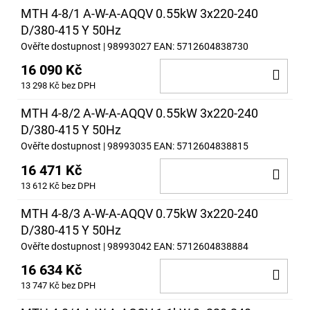
MTH 4-8/1 A-W-A-AQQV 0.55kW 3x220-240
D/380-415 Y 50Hz
Ověřte dostupnost
| 98993027
EAN:
5712604838730
16 090 Kč
DO
13 298 Kč bez DPH
KOŠ
MTH 4-8/2 A-W-A-AQQV 0.55kW 3x220-240
D/380-415 Y 50Hz
Ověřte dostupnost
| 98993035
EAN:
5712604838815
16 471 Kč
DO
13 612 Kč bez DPH
KOŠ
MTH 4-8/3 A-W-A-AQQV 0.75kW 3x220-240
D/380-415 Y 50Hz
Ověřte dostupnost
| 98993042
EAN:
5712604838884
16 634 Kč
DO
13 747 Kč bez DPH
KOŠ