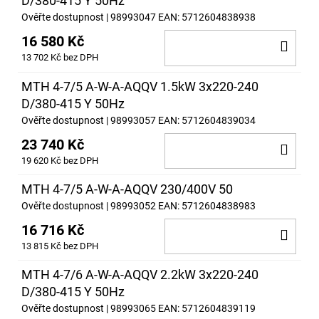
D/380-415 Y 50Hz
Ověřte dostupnost
| 98993047
EAN:
5712604838938
16 580 Kč
DO
13 702 Kč bez DPH
KOŠ
MTH 4-7/5 A-W-A-AQQV 1.5kW 3x220-240
D/380-415 Y 50Hz
Ověřte dostupnost
| 98993057
EAN:
5712604839034
23 740 Kč
DO
19 620 Kč bez DPH
KOŠ
MTH 4-7/5 A-W-A-AQQV 230/400V 50
Ověřte dostupnost
| 98993052
EAN:
5712604838983
16 716 Kč
DO
13 815 Kč bez DPH
KOŠ
MTH 4-7/6 A-W-A-AQQV 2.2kW 3x220-240
D/380-415 Y 50Hz
Ověřte dostupnost
| 98993065
EAN:
5712604839119