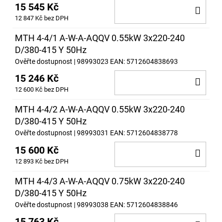
15 545 Kč
DO
12 847 Kč bez DPH
KOŠ
MTH 4-4/1 A-W-A-AQQV 0.55kW 3x220-240
D/380-415 Y 50Hz
Ověřte dostupnost
| 98993023
EAN:
5712604838693
15 246 Kč
DO
12 600 Kč bez DPH
KOŠ
MTH 4-4/2 A-W-A-AQQV 0.55kW 3x220-240
D/380-415 Y 50Hz
Ověřte dostupnost
| 98993031
EAN:
5712604838778
15 600 Kč
DO
12 893 Kč bez DPH
KOŠ
MTH 4-4/3 A-W-A-AQQV 0.75kW 3x220-240
D/380-415 Y 50Hz
Ověřte dostupnost
| 98993038
EAN:
5712604838846
15 763 Kč