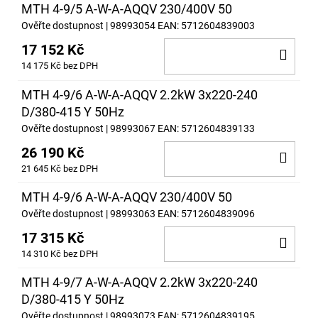
MTH 4-9/5 A-W-A-AQQV 230/400V 50
Ověřte dostupnost
| 98993054
EAN:
5712604839003
17 152 Kč
DO
14 175 Kč bez DPH
KOŠ
MTH 4-9/6 A-W-A-AQQV 2.2kW 3x220-240
D/380-415 Y 50Hz
Ověřte dostupnost
| 98993067
EAN:
5712604839133
26 190 Kč
DO
21 645 Kč bez DPH
KOŠ
MTH 4-9/6 A-W-A-AQQV 230/400V 50
Ověřte dostupnost
| 98993063
EAN:
5712604839096
17 315 Kč
DO
14 310 Kč bez DPH
KOŠ
MTH 4-9/7 A-W-A-AQQV 2.2kW 3x220-240
D/380-415 Y 50Hz
Ověřte dostupnost
| 98993073
EAN:
5712604839195