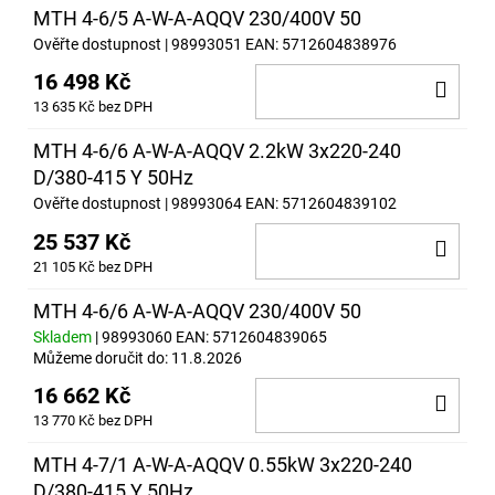
MTH 4-6/5 A-W-A-AQQV 230/400V 50
Ověřte dostupnost
| 98993051
EAN:
5712604838976
16 498 Kč
DO
13 635 Kč bez DPH
KOŠ
MTH 4-6/6 A-W-A-AQQV 2.2kW 3x220-240
D/380-415 Y 50Hz
Ověřte dostupnost
| 98993064
EAN:
5712604839102
25 537 Kč
DO
21 105 Kč bez DPH
KOŠ
MTH 4-6/6 A-W-A-AQQV 230/400V 50
Skladem
| 98993060
EAN:
5712604839065
Můžeme doručit do:
11.8.2026
16 662 Kč
DO
13 770 Kč bez DPH
KOŠ
MTH 4-7/1 A-W-A-AQQV 0.55kW 3x220-240
D/380-415 Y 50Hz