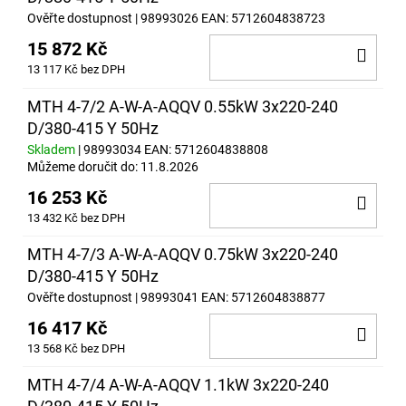
Ověřte dostupnost
| 98993026
EAN:
5712604838723
15 872 Kč
DO
13 117 Kč bez DPH
KOŠ
MTH 4-7/2 A-W-A-AQQV 0.55kW 3x220-240
D/380-415 Y 50Hz
Skladem
| 98993034
EAN:
5712604838808
Můžeme doručit do:
11.8.2026
16 253 Kč
DO
13 432 Kč bez DPH
KOŠ
MTH 4-7/3 A-W-A-AQQV 0.75kW 3x220-240
D/380-415 Y 50Hz
Ověřte dostupnost
| 98993041
EAN:
5712604838877
16 417 Kč
DO
13 568 Kč bez DPH
KOŠ
MTH 4-7/4 A-W-A-AQQV 1.1kW 3x220-240