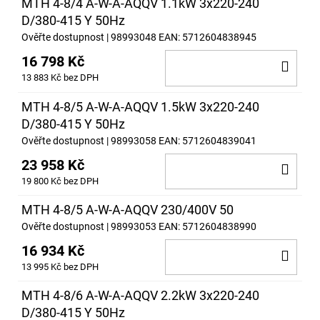
MTH 4-8/4 A-W-A-AQQV 1.1kW 3x220-240
D/380-415 Y 50Hz
Ověřte dostupnost
| 98993048
EAN:
5712604838945
16 798 Kč
DO
13 883 Kč bez DPH
KOŠ
MTH 4-8/5 A-W-A-AQQV 1.5kW 3x220-240
D/380-415 Y 50Hz
Ověřte dostupnost
| 98993058
EAN:
5712604839041
23 958 Kč
DO
19 800 Kč bez DPH
KOŠ
MTH 4-8/5 A-W-A-AQQV 230/400V 50
Ověřte dostupnost
| 98993053
EAN:
5712604838990
16 934 Kč
DO
13 995 Kč bez DPH
KOŠ
MTH 4-8/6 A-W-A-AQQV 2.2kW 3x220-240
D/380-415 Y 50Hz