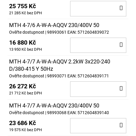
25 755 Kč
DO
21 285 Kč bez DPH
KOŠ
MTH 4-7/6 A-W-A-AQQV 230/400V 50
Ověřte dostupnost
| 98993061
EAN:
5712604839072
16 880 Kč
DO
13 950 Kč bez DPH
KOŠ
MTH 4-7/7 A-W-A-AQQV 2.2kW 3x220-240
D/380-415 Y 50Hz
Ověřte dostupnost
| 98993071
EAN:
5712604839171
26 272 Kč
DO
21 712 Kč bez DPH
KOŠ
MTH 4-7/7 A-W-A-AQQV 230/400V 50
Ověřte dostupnost
| 98993068
EAN:
5712604839140
23 686 Kč
DO
19 575 Kč bez DPH
KOŠ