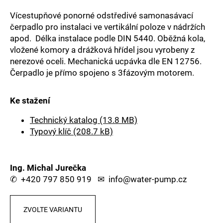
a
Vícestupňové ponorné odstředivé samonasávací
j
čerpadlo pro instalaci ve vertikální poloze v nádržích
í
apod. Délka instalace podle DIN 5440. Oběžná kola,
vložené komory a drážková hřídel jsou vyrobeny z
t
nerezové oceli. Mechanická ucpávka dle EN 12756.
?
Čerpadlo je přímo spojeno s 3fázovým motorem.
Ke stažení
HLEDAT
Technický katalog (13.8 MB)
Typový klíč (208.7 kB)
D
Ing. Michal Jurečka
o
✆
+420 797 850 919
✉
info@water-pump.cz
p
o
r
ZVOLTE VARIANTU
u