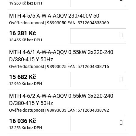
19 260 Kč bez DPH
KOŠ
MTH 4-5/5 A-W-A-AQQV 230/400V 50
Ověřte dostupnost
| 98993050
EAN:
5712604838969
16 281 Kč
DO
13 455 Kč bez DPH
KOŠ
MTH 4-6/1 A-W-A-AQQV 0.55kW 3x220-240
D/380-415 Y 50Hz
Ověřte dostupnost
| 98993025
EAN:
5712604838716
15 682 Kč
DO
12 960 Kč bez DPH
KOŠ
MTH 4-6/2 A-W-A-AQQV 0.55kW 3x220-240
D/380-415 Y 50Hz
Ověřte dostupnost
| 98993033
EAN:
5712604838792
16 036 Kč
DO
13 253 Kč bez DPH
KOŠ