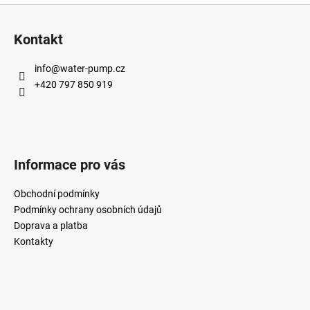
Z
á
Kontakt
p
a
info
@
water-pump.cz
t
+420 797 850 919
í
Informace pro vás
Obchodní podmínky
Podmínky ochrany osobních údajů
Doprava a platba
Kontakty