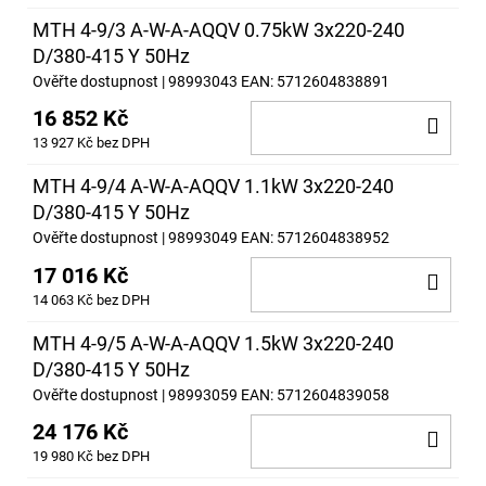
MTH 4-9/3 A-W-A-AQQV 0.75kW 3x220-240
D/380-415 Y 50Hz
Ověřte dostupnost
| 98993043
EAN:
5712604838891
16 852 Kč
DO
13 927 Kč bez DPH
KOŠ
MTH 4-9/4 A-W-A-AQQV 1.1kW 3x220-240
D/380-415 Y 50Hz
Ověřte dostupnost
| 98993049
EAN:
5712604838952
17 016 Kč
DO
14 063 Kč bez DPH
KOŠ
MTH 4-9/5 A-W-A-AQQV 1.5kW 3x220-240
D/380-415 Y 50Hz
Ověřte dostupnost
| 98993059
EAN:
5712604839058
24 176 Kč
DO
19 980 Kč bez DPH
KOŠ