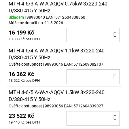
MTH 4-6/3 A-W-A-AQQV 0.75kW 3x220-240
D/380-415 Y 50Hz
Skladem
| 98993040
EAN:
5712604838860
Můžeme doručit do:
11.8.2026
16 199 Kč
DO
13 388 Kč bez DPH
KOŠ
MTH 4-6/4 A-W-A-AQQV 1.1kW 3x220-240
D/380-415 Y 50Hz
Ověřte dostupnost
| 98993046
EAN:
5712609082107
16 362 Kč
DO
13 522 Kč bez DPH
KOŠ
MTH 4-6/5 A-W-A-AQQV 1.5kW 3x220-240
D/380-415 Y 50Hz
Ověřte dostupnost
| 98993056
EAN:
5712604839027
23 522 Kč
DO
19 440 Kč bez DPH
KOŠ