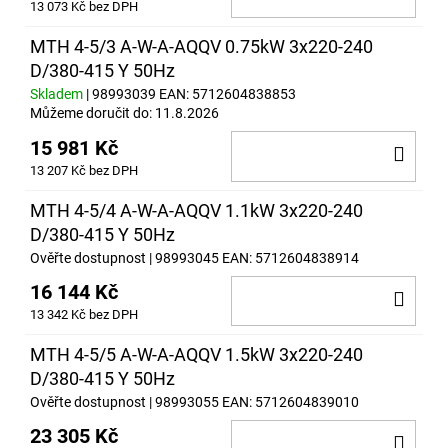
13 073 Kč bez DPH
KOŠ
MTH 4-5/3 A-W-A-AQQV 0.75kW 3x220-240
D/380-415 Y 50Hz
Skladem
| 98993039
EAN:
5712604838853
Můžeme doručit do:
11.8.2026
15 981 Kč
DO
13 207 Kč bez DPH
KOŠ
MTH 4-5/4 A-W-A-AQQV 1.1kW 3x220-240
D/380-415 Y 50Hz
Ověřte dostupnost
| 98993045
EAN:
5712604838914
16 144 Kč
DO
13 342 Kč bez DPH
KOŠ
MTH 4-5/5 A-W-A-AQQV 1.5kW 3x220-240
D/380-415 Y 50Hz
Ověřte dostupnost
| 98993055
EAN:
5712604839010
23 305 Kč
DO