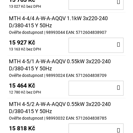
DO
13 027 Kč bez DPH
KOŠ
MTH 4-4/4 A-W-A-AQQV 1.1kW 3x220-240
D/380-415 Y 50Hz
Ověřte dostupnost
| 98993044
EAN:
5712604838907
15 927 Kč
DO
13 163 Kč bez DPH
KOŠ
MTH 4-5/1 A-W-A-AQQV 0.55kW 3x220-240
D/380-415 Y 50Hz
Ověřte dostupnost
| 98993024
EAN:
5712604838709
15 464 Kč
DO
12 780 Kč bez DPH
KOŠ
MTH 4-5/2 A-W-A-AQQV 0.55kW 3x220-240
D/380-415 Y 50Hz
Ověřte dostupnost
| 98993032
EAN:
5712604838785
15 818 Kč
DO