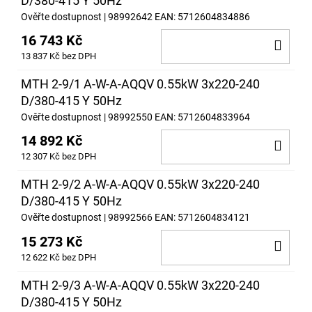
D/380-415 Y 50Hz
Ověřte dostupnost
| 98992642
EAN:
5712604834886
16 743 Kč
DO
13 837 Kč bez DPH
KOŠ
MTH 2-9/1 A-W-A-AQQV 0.55kW 3x220-240
D/380-415 Y 50Hz
Ověřte dostupnost
| 98992550
EAN:
5712604833964
14 892 Kč
DO
12 307 Kč bez DPH
KOŠ
MTH 2-9/2 A-W-A-AQQV 0.55kW 3x220-240
D/380-415 Y 50Hz
Ověřte dostupnost
| 98992566
EAN:
5712604834121
15 273 Kč
DO
12 622 Kč bez DPH
KOŠ
MTH 2-9/3 A-W-A-AQQV 0.55kW 3x220-240
D/380-415 Y 50Hz