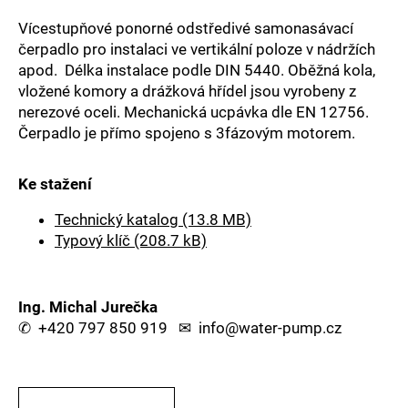
a
Vícestupňové ponorné odstředivé samonasávací
j
čerpadlo pro instalaci ve vertikální poloze v nádržích
í
apod. Délka instalace podle DIN 5440. Oběžná kola,
vložené komory a drážková hřídel jsou vyrobeny z
t
nerezové oceli. Mechanická ucpávka dle EN 12756.
?
Čerpadlo je přímo spojeno s 3fázovým motorem.
Ke stažení
HLEDAT
Technický katalog (13.8 MB)
Typový klíč (208.7 kB)
D
Ing. Michal Jurečka
o
✆
+420 797 850 919
✉
info@water-pump.cz
p
o
r
u