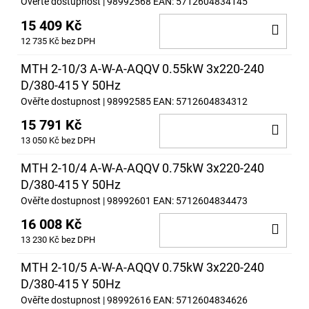
Ověřte dostupnost
| 98992568
EAN:
5712604834145
15 409 Kč
DO
12 735 Kč bez DPH
KOŠ
MTH 2-10/3 A-W-A-AQQV 0.55kW 3x220-240
D/380-415 Y 50Hz
Ověřte dostupnost
| 98992585
EAN:
5712604834312
15 791 Kč
DO
13 050 Kč bez DPH
KOŠ
MTH 2-10/4 A-W-A-AQQV 0.75kW 3x220-240
D/380-415 Y 50Hz
Ověřte dostupnost
| 98992601
EAN:
5712604834473
16 008 Kč
DO
13 230 Kč bez DPH
KOŠ
MTH 2-10/5 A-W-A-AQQV 0.75kW 3x220-240
D/380-415 Y 50Hz
Ověřte dostupnost
| 98992616
EAN:
5712604834626