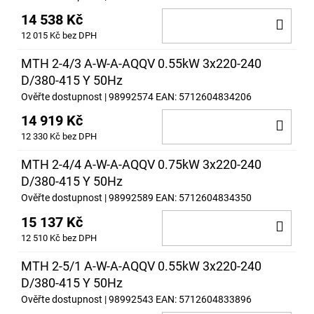
14 538 Kč
DO
12 015 Kč bez DPH
KOŠ
MTH 2-4/3 A-W-A-AQQV 0.55kW 3x220-240
D/380-415 Y 50Hz
Ověřte dostupnost
| 98992574
EAN:
5712604834206
14 919 Kč
DO
12 330 Kč bez DPH
KOŠ
MTH 2-4/4 A-W-A-AQQV 0.75kW 3x220-240
D/380-415 Y 50Hz
Ověřte dostupnost
| 98992589
EAN:
5712604834350
15 137 Kč
DO
12 510 Kč bez DPH
KOŠ
MTH 2-5/1 A-W-A-AQQV 0.55kW 3x220-240
D/380-415 Y 50Hz
Ověřte dostupnost
| 98992543
EAN:
5712604833896