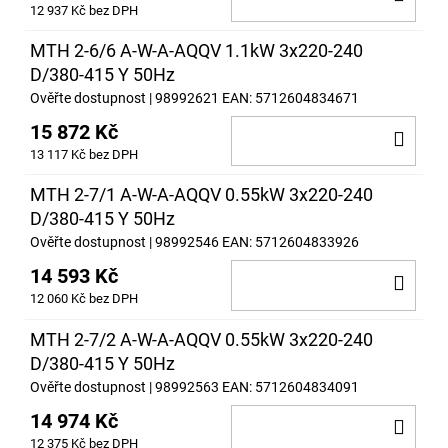
12 937 Kč bez DPH
KOŠ
MTH 2-6/6 A-W-A-AQQV 1.1kW 3x220-240
D/380-415 Y 50Hz
Ověřte dostupnost
| 98992621
EAN:
5712604834671
15 872 Kč
DO
13 117 Kč bez DPH
KOŠ
MTH 2-7/1 A-W-A-AQQV 0.55kW 3x220-240
D/380-415 Y 50Hz
Ověřte dostupnost
| 98992546
EAN:
5712604833926
14 593 Kč
DO
12 060 Kč bez DPH
KOŠ
MTH 2-7/2 A-W-A-AQQV 0.55kW 3x220-240
D/380-415 Y 50Hz
Ověřte dostupnost
| 98992563
EAN:
5712604834091
14 974 Kč
DO
12 375 Kč bez DPH