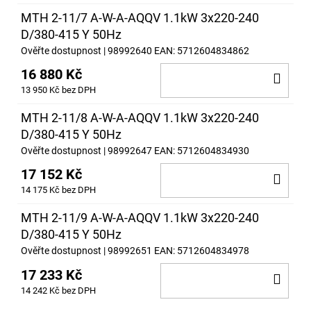
MTH 2-11/7 A-W-A-AQQV 1.1kW 3x220-240
D/380-415 Y 50Hz
Ověřte dostupnost
| 98992640
EAN:
5712604834862
16 880 Kč
DO
13 950 Kč bez DPH
KOŠ
MTH 2-11/8 A-W-A-AQQV 1.1kW 3x220-240
D/380-415 Y 50Hz
Ověřte dostupnost
| 98992647
EAN:
5712604834930
17 152 Kč
DO
14 175 Kč bez DPH
KOŠ
MTH 2-11/9 A-W-A-AQQV 1.1kW 3x220-240
D/380-415 Y 50Hz
Ověřte dostupnost
| 98992651
EAN:
5712604834978
17 233 Kč
DO
14 242 Kč bez DPH
KOŠ