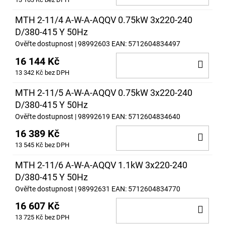
KOŠ
MTH 2-11/4 A-W-A-AQQV 0.75kW 3x220-240
D/380-415 Y 50Hz
Ověřte dostupnost
| 98992603
EAN:
5712604834497
16 144 Kč
DO
13 342 Kč bez DPH
KOŠ
MTH 2-11/5 A-W-A-AQQV 0.75kW 3x220-240
D/380-415 Y 50Hz
Ověřte dostupnost
| 98992619
EAN:
5712604834640
16 389 Kč
DO
13 545 Kč bez DPH
KOŠ
MTH 2-11/6 A-W-A-AQQV 1.1kW 3x220-240
D/380-415 Y 50Hz
Ověřte dostupnost
| 98992631
EAN:
5712604834770
16 607 Kč
DO
13 725 Kč bez DPH
KOŠ