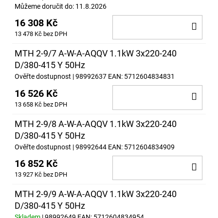
Můžeme doručit do:
11.8.2026
16 308 Kč
DO
13 478 Kč bez DPH
KOŠ
MTH 2-9/7 A-W-A-AQQV 1.1kW 3x220-240
D/380-415 Y 50Hz
Ověřte dostupnost
| 98992637
EAN:
5712604834831
16 526 Kč
DO
13 658 Kč bez DPH
KOŠ
MTH 2-9/8 A-W-A-AQQV 1.1kW 3x220-240
D/380-415 Y 50Hz
Ověřte dostupnost
| 98992644
EAN:
5712604834909
16 852 Kč
DO
13 927 Kč bez DPH
KOŠ
MTH 2-9/9 A-W-A-AQQV 1.1kW 3x220-240
D/380-415 Y 50Hz
Skladem
| 98992649
EAN:
5712604834954