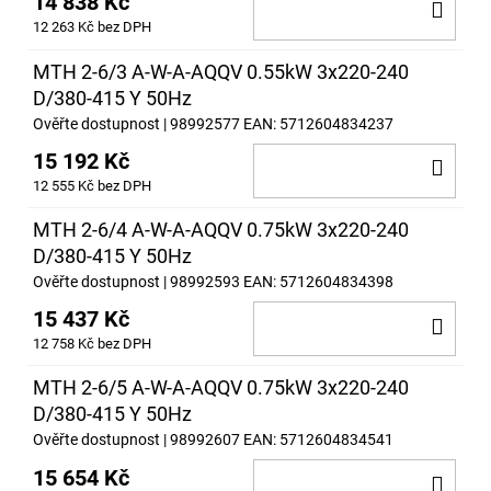
14 838 Kč
DO
12 263 Kč bez DPH
KOŠ
MTH 2-6/3 A-W-A-AQQV 0.55kW 3x220-240
D/380-415 Y 50Hz
Ověřte dostupnost
| 98992577
EAN:
5712604834237
15 192 Kč
DO
12 555 Kč bez DPH
KOŠ
MTH 2-6/4 A-W-A-AQQV 0.75kW 3x220-240
D/380-415 Y 50Hz
Ověřte dostupnost
| 98992593
EAN:
5712604834398
15 437 Kč
DO
12 758 Kč bez DPH
KOŠ
MTH 2-6/5 A-W-A-AQQV 0.75kW 3x220-240
D/380-415 Y 50Hz
Ověřte dostupnost
| 98992607
EAN:
5712604834541
15 654 Kč
DO