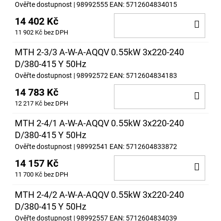
Ověřte dostupnost
| 98992555
EAN:
5712604834015
14 402 Kč
DO
11 902 Kč bez DPH
KOŠ
MTH 2-3/3 A-W-A-AQQV 0.55kW 3x220-240
D/380-415 Y 50Hz
Ověřte dostupnost
| 98992572
EAN:
5712604834183
14 783 Kč
DO
12 217 Kč bez DPH
KOŠ
MTH 2-4/1 A-W-A-AQQV 0.55kW 3x220-240
D/380-415 Y 50Hz
Ověřte dostupnost
| 98992541
EAN:
5712604833872
14 157 Kč
DO
11 700 Kč bez DPH
KOŠ
MTH 2-4/2 A-W-A-AQQV 0.55kW 3x220-240
D/380-415 Y 50Hz
Ověřte dostupnost
| 98992557
EAN:
5712604834039