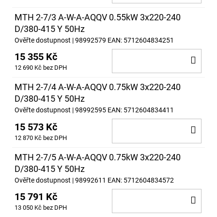
KOŠ
MTH 2-7/3 A-W-A-AQQV 0.55kW 3x220-240
D/380-415 Y 50Hz
Ověřte dostupnost
| 98992579
EAN:
5712604834251
15 355 Kč
DO
12 690 Kč bez DPH
KOŠ
MTH 2-7/4 A-W-A-AQQV 0.75kW 3x220-240
D/380-415 Y 50Hz
Ověřte dostupnost
| 98992595
EAN:
5712604834411
15 573 Kč
DO
12 870 Kč bez DPH
KOŠ
MTH 2-7/5 A-W-A-AQQV 0.75kW 3x220-240
D/380-415 Y 50Hz
Ověřte dostupnost
| 98992611
EAN:
5712604834572
15 791 Kč
DO
13 050 Kč bez DPH
KOŠ