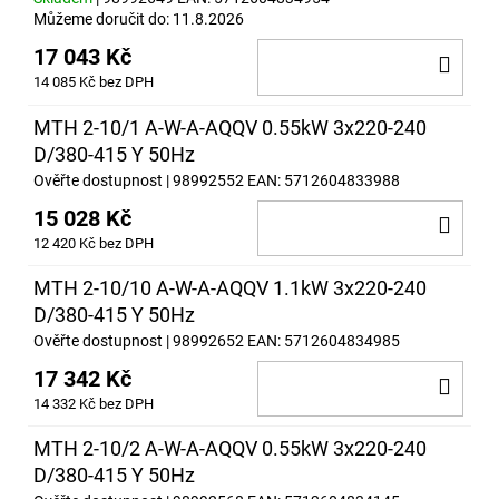
Můžeme doručit do:
11.8.2026
17 043 Kč
DO
14 085 Kč bez DPH
KOŠ
MTH 2-10/1 A-W-A-AQQV 0.55kW 3x220-240
D/380-415 Y 50Hz
Ověřte dostupnost
| 98992552
EAN:
5712604833988
15 028 Kč
DO
12 420 Kč bez DPH
KOŠ
MTH 2-10/10 A-W-A-AQQV 1.1kW 3x220-240
D/380-415 Y 50Hz
Ověřte dostupnost
| 98992652
EAN:
5712604834985
17 342 Kč
DO
14 332 Kč bez DPH
KOŠ
MTH 2-10/2 A-W-A-AQQV 0.55kW 3x220-240
D/380-415 Y 50Hz