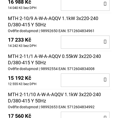
16 988 Kč
DO
14 040 Kč bez DPH
KOŠ
MTH 2-10/9 A-W-A-AQQV 1.1kW 3x220-240
D/380-415 Y 50Hz
Ověřte dostupnost
| 98992650
EAN:
5712604834961
17 233 Kč
DO
14 242 Kč bez DPH
KOŠ
MTH 2-11/1 A-W-A-AQQV 0.55kW 3x220-240
D/380-415 Y 50Hz
Ověřte dostupnost
| 98992554
EAN:
5712604834008
15 192 Kč
DO
12 555 Kč bez DPH
KOŠ
MTH 2-11/10 A-W-A-AQQV 1.1kW 3x220-240
D/380-415 Y 50Hz
Ověřte dostupnost
| 98992653
EAN:
5712604834992
17 560 Kč
DO