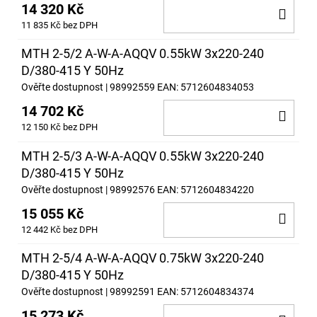
14 320 Kč
DO
11 835 Kč bez DPH
KOŠ
MTH 2-5/2 A-W-A-AQQV 0.55kW 3x220-240
D/380-415 Y 50Hz
Ověřte dostupnost
| 98992559
EAN:
5712604834053
14 702 Kč
DO
12 150 Kč bez DPH
KOŠ
MTH 2-5/3 A-W-A-AQQV 0.55kW 3x220-240
D/380-415 Y 50Hz
Ověřte dostupnost
| 98992576
EAN:
5712604834220
15 055 Kč
DO
12 442 Kč bez DPH
KOŠ
MTH 2-5/4 A-W-A-AQQV 0.75kW 3x220-240
D/380-415 Y 50Hz
Ověřte dostupnost
| 98992591
EAN:
5712604834374
15 273 Kč