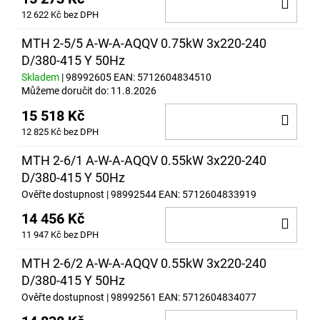
DO
12 622 Kč bez DPH
KOŠ
MTH 2-5/5 A-W-A-AQQV 0.75kW 3x220-240
D/380-415 Y 50Hz
Skladem
| 98992605
EAN:
5712604834510
Můžeme doručit do:
11.8.2026
15 518 Kč
DO
12 825 Kč bez DPH
KOŠ
MTH 2-6/1 A-W-A-AQQV 0.55kW 3x220-240
D/380-415 Y 50Hz
Ověřte dostupnost
| 98992544
EAN:
5712604833919
14 456 Kč
DO
11 947 Kč bez DPH
KOŠ
MTH 2-6/2 A-W-A-AQQV 0.55kW 3x220-240
D/380-415 Y 50Hz
Ověřte dostupnost
| 98992561
EAN:
5712604834077