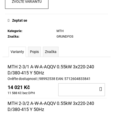
č
ZVOLTE VARIANTU
u
j
e
Zeptat se
m
e
Kategorie
:
MTH
Značka:
GRUNDFOS
Varianty
Popis
Značka
MTH 2-3/1 A-W-A-AQQV 0.55kW 3x220-240
D/380-415 Y 50Hz
Ověřte dostupnost
| 98992538
EAN:
5712604833841
14 021 Kč
DO
11 588 Kč bez DPH
KOŠ
MTH 2-3/2 A-W-A-AQQV 0.55kW 3x220-240
D/380-415 Y 50Hz