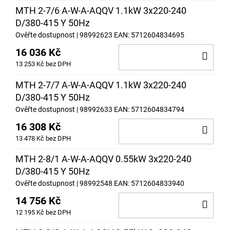
MTH 2-7/6 A-W-A-AQQV 1.1kW 3x220-240
D/380-415 Y 50Hz
Ověřte dostupnost
| 98992623
EAN:
5712604834695
16 036 Kč
DO
13 253 Kč bez DPH
KOŠ
MTH 2-7/7 A-W-A-AQQV 1.1kW 3x220-240
D/380-415 Y 50Hz
Ověřte dostupnost
| 98992633
EAN:
5712604834794
16 308 Kč
DO
13 478 Kč bez DPH
KOŠ
MTH 2-8/1 A-W-A-AQQV 0.55kW 3x220-240
D/380-415 Y 50Hz
Ověřte dostupnost
| 98992548
EAN:
5712604833940
14 756 Kč
DO
12 195 Kč bez DPH
KOŠ