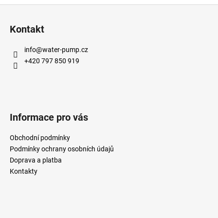
Z
á
Kontakt
p
a
info
@
water-pump.cz
t
+420 797 850 919
í
Informace pro vás
Obchodní podmínky
Podmínky ochrany osobních údajů
Doprava a platba
Kontakty