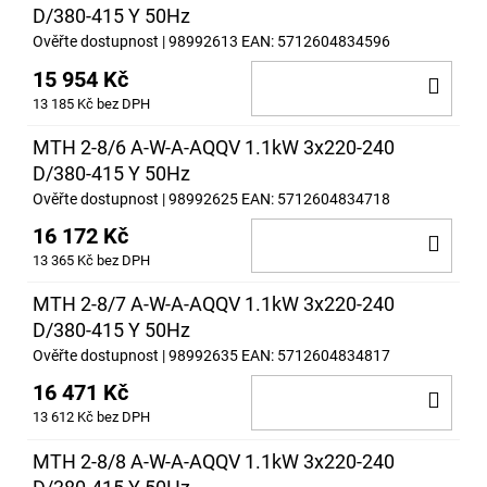
D/380-415 Y 50Hz
Ověřte dostupnost
| 98992613
EAN:
5712604834596
15 954 Kč
DO
13 185 Kč bez DPH
KOŠ
MTH 2-8/6 A-W-A-AQQV 1.1kW 3x220-240
D/380-415 Y 50Hz
Ověřte dostupnost
| 98992625
EAN:
5712604834718
16 172 Kč
DO
13 365 Kč bez DPH
KOŠ
MTH 2-8/7 A-W-A-AQQV 1.1kW 3x220-240
D/380-415 Y 50Hz
Ověřte dostupnost
| 98992635
EAN:
5712604834817
16 471 Kč
DO
13 612 Kč bez DPH
KOŠ
MTH 2-8/8 A-W-A-AQQV 1.1kW 3x220-240