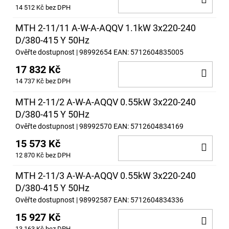
14 512 Kč bez DPH
KOŠ
MTH 2-11/11 A-W-A-AQQV 1.1kW 3x220-240
D/380-415 Y 50Hz
Ověřte dostupnost
| 98992654
EAN:
5712604835005
17 832 Kč
DO
14 737 Kč bez DPH
KOŠ
MTH 2-11/2 A-W-A-AQQV 0.55kW 3x220-240
D/380-415 Y 50Hz
Ověřte dostupnost
| 98992570
EAN:
5712604834169
15 573 Kč
DO
12 870 Kč bez DPH
KOŠ
MTH 2-11/3 A-W-A-AQQV 0.55kW 3x220-240
D/380-415 Y 50Hz
Ověřte dostupnost
| 98992587
EAN:
5712604834336
15 927 Kč
DO
13 163 Kč bez DPH