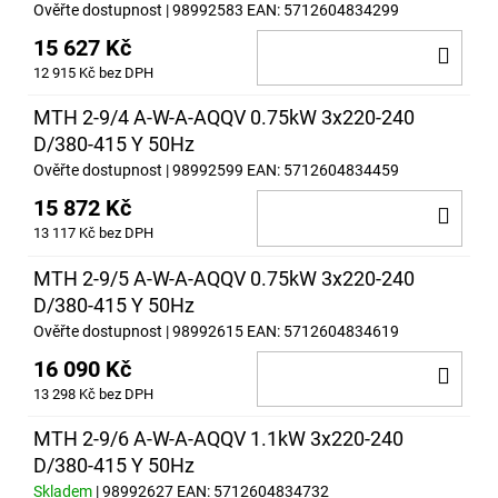
Ověřte dostupnost
| 98992583
EAN:
5712604834299
15 627 Kč
DO
12 915 Kč bez DPH
KOŠ
MTH 2-9/4 A-W-A-AQQV 0.75kW 3x220-240
D/380-415 Y 50Hz
Ověřte dostupnost
| 98992599
EAN:
5712604834459
15 872 Kč
DO
13 117 Kč bez DPH
KOŠ
MTH 2-9/5 A-W-A-AQQV 0.75kW 3x220-240
D/380-415 Y 50Hz
Ověřte dostupnost
| 98992615
EAN:
5712604834619
16 090 Kč
DO
13 298 Kč bez DPH
KOŠ
MTH 2-9/6 A-W-A-AQQV 1.1kW 3x220-240
D/380-415 Y 50Hz
Skladem
| 98992627
EAN:
5712604834732