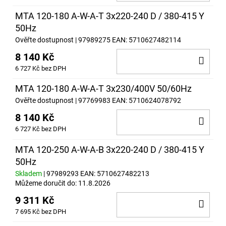
KOŠ
MTA 120-180 A-W-A-T 3x220-240 D / 380-415 Y
50Hz
Ověřte dostupnost
| 97989275
EAN:
5710627482114
8 140 Kč
DO
6 727 Kč bez DPH
KOŠ
MTA 120-180 A-W-A-T 3x230/400V 50/60Hz
Ověřte dostupnost
| 97769983
EAN:
5710624078792
8 140 Kč
DO
6 727 Kč bez DPH
KOŠ
MTA 120-250 A-W-A-B 3x220-240 D / 380-415 Y
50Hz
Skladem
| 97989293
EAN:
5710627482213
Můžeme doručit do:
11.8.2026
9 311 Kč
DO
7 695 Kč bez DPH
KOŠ