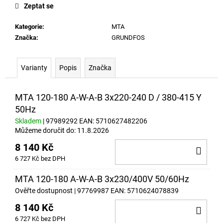
č
Zeptat se
u
j
Kategorie
:
MTA
e
Značka:
GRUNDFOS
m
e
Varianty
Popis
Značka
MTA 120-180 A-W-A-B 3x220-240 D / 380-415 Y
50Hz
Skladem
| 97989292
EAN:
5710627482206
Můžeme doručit do:
11.8.2026
8 140 Kč
DO
6 727 Kč bez DPH
KOŠ
MTA 120-180 A-W-A-B 3x230/400V 50/60Hz
Ověřte dostupnost
| 97769987
EAN:
5710624078839
8 140 Kč
DO
6 727 Kč bez DPH