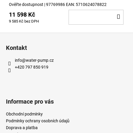
Ověřte dostupnost
| 97769986
EAN:
5710624078822
11 598 Kč
DO
9 585 Kč bez DPH
KOŠ
Z
á
Kontakt
p
a
info
@
water-pump.cz
t
+420 797 850 919
í
Informace pro vás
Obchodní podmínky
Podmínky ochrany osobních údajů
Doprava a platba