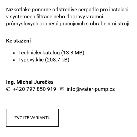
a
Nízkotlaké ponorné odstředivé čerpadlo pro instalaci
j
v systémech filtrace nebo dopravy v rámci
í
průmyslových procesů pracujících s obráběcími stroji.
t
?
Ke stažení
Technický katalog (13.8 MB)
Typový klíč (208.7 kB)
HLEDAT
Ing. Michal Jurečka
✆
+420 797 850 919
✉
info@water-pump.cz
D
o
p
o
ZVOLTE VARIANTU
r
u