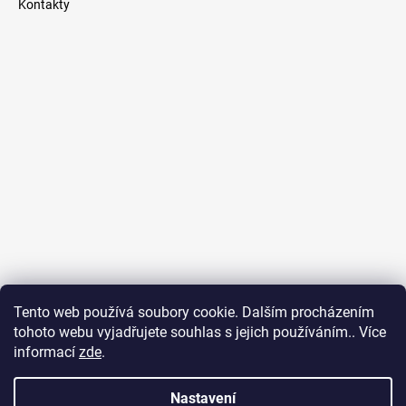
Kontakty
Tento web používá soubory cookie. Dalším procházením
tohoto webu vyjadřujete souhlas s jejich používáním.. Více
RedEd.cz - čerpadla a domácí vodárny
*
OnlineAge.cz - online marketing
informací
zde
.
Nastavení
Vážení zákazníci, na webu jsou uvedené ceníkové