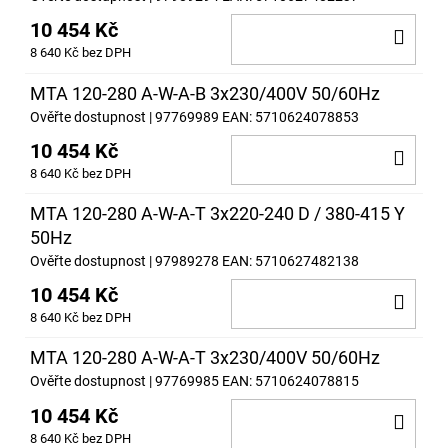
10 454 Kč
DO
8 640 Kč bez DPH
KOŠ
MTA 120-280 A-W-A-B 3x230/400V 50/60Hz
Ověřte dostupnost
| 97769989
EAN:
5710624078853
10 454 Kč
DO
8 640 Kč bez DPH
KOŠ
MTA 120-280 A-W-A-T 3x220-240 D / 380-415 Y
50Hz
Ověřte dostupnost
| 97989278
EAN:
5710627482138
10 454 Kč
DO
8 640 Kč bez DPH
KOŠ
MTA 120-280 A-W-A-T 3x230/400V 50/60Hz
Ověřte dostupnost
| 97769985
EAN:
5710624078815
10 454 Kč
DO
8 640 Kč bez DPH