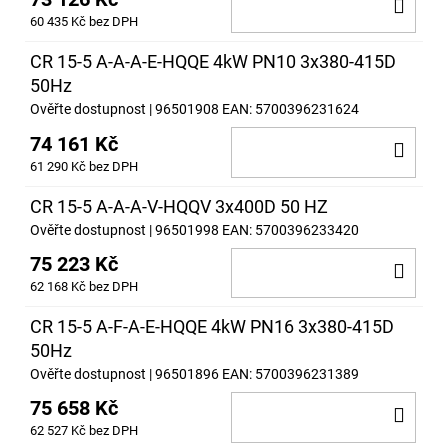
DO
60 435 Kč bez DPH
KOŠ
CR 15-5 A-A-A-E-HQQE 4kW PN10 3x380-415D
50Hz
Ověřte dostupnost
| 96501908
EAN:
5700396231624
74 161 Kč
DO
61 290 Kč bez DPH
KOŠ
CR 15-5 A-A-A-V-HQQV 3x400D 50 HZ
Ověřte dostupnost
| 96501998
EAN:
5700396233420
75 223 Kč
DO
62 168 Kč bez DPH
KOŠ
CR 15-5 A-F-A-E-HQQE 4kW PN16 3x380-415D
50Hz
Ověřte dostupnost
| 96501896
EAN:
5700396231389
75 658 Kč
DO
62 527 Kč bez DPH
KOŠ