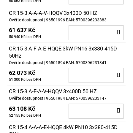
50 063 Kč bez DPH
KOŠ
CR 15-3 A-A-A-V-HQQV 3x400D 50 HZ
Ověřte dostupnost
| 96501996
EAN:
5700396233383
61 637 Kč
DO
50 940 Kč bez DPH
KOŠ
CR 15-3 A-F-A-E-HQQE 3kW PN16 3x380-415D
50Hz
Ověřte dostupnost
| 96501894
EAN:
5700396231341
62 073 Kč
DO
51 300 Kč bez DPH
KOŠ
CR 15-3 A-F-A-V-HQQV 3x400D 50 HZ
Ověřte dostupnost
| 96501984
EAN:
5700396233147
63 108 Kč
DO
52 155 Kč bez DPH
KOŠ
CR 15-4 A-A-A-E-HQQE 4kW PN10 3x380-415D