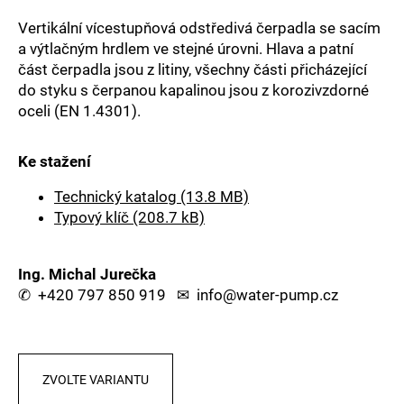
a
Vertikální vícestupňová odstředivá čerpadla se sacím
j
a výtlačným hrdlem ve stejné úrovni. Hlava a patní
í
část čerpadla jsou z litiny, všechny části přicházející
do styku s čerpanou kapalinou jsou z korozivzdorné
t
oceli (EN 1.4301).
?
Ke stažení
Technický katalog (13.8 MB)
HLEDAT
Typový klíč (208.7 kB)
Ing. Michal Jurečka
D
✆
+420 797 850 919
✉
info@water-pump.cz
o
p
o
r
ZVOLTE VARIANTU
u