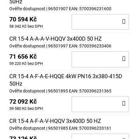
50Hz
Ověřte dostupnost
| 96501907
EAN:
5700396231600
70 594 Kč
DO
58 342 Kč bez DPH
KOŠ
CR 15-4 A-A-A-V-HQQV 3x400D 50 HZ
Ověřte dostupnost
| 96501997
EAN:
5700396233406
71 656 Kč
DO
59 220 Kč bez DPH
KOŠ
CR 15-4 A-F-A-E-HQQE 4kW PN16 3x380-415D
50Hz
Ověřte dostupnost
| 96501895
EAN:
5700396231365
72 092 Kč
DO
59 580 Kč bez DPH
KOŠ
CR 15-4 A-F-A-V-HQQV 3x400D 50 HZ
Ověřte dostupnost
| 96501985
EAN:
5700396233161
73 126 Kč