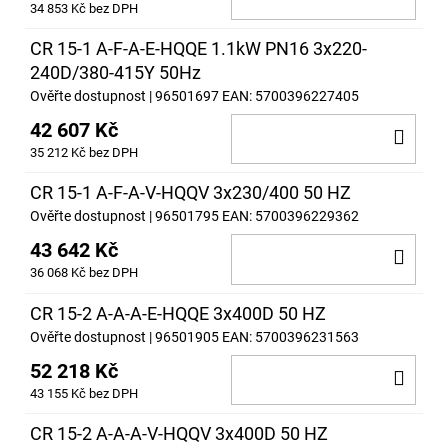
34 853 Kč bez DPH
KOŠ
CR 15-1 A-F-A-E-HQQE 1.1kW PN16 3x220-
240D/380-415Y 50Hz
Ověřte dostupnost
| 96501697
EAN:
5700396227405
42 607 Kč
DO
35 212 Kč bez DPH
KOŠ
CR 15-1 A-F-A-V-HQQV 3x230/400 50 HZ
Ověřte dostupnost
| 96501795
EAN:
5700396229362
43 642 Kč
DO
36 068 Kč bez DPH
KOŠ
CR 15-2 A-A-A-E-HQQE 3x400D 50 HZ
Ověřte dostupnost
| 96501905
EAN:
5700396231563
52 218 Kč
DO
43 155 Kč bez DPH
KOŠ
CR 15-2 A-A-A-V-HQQV 3x400D 50 HZ