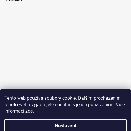
Tento web používá soubory cookie. Dalším procházením
tohoto webu vyjadřujete souhlas s jejich používáním.. Více
RedEd.cz - čerpadla a domácí vodárny
*
OnlineAge.cz - online marketing
informací
zde
.
Nastavení
Vážení zákazníci, na webu jsou uvedené ceníkové
Vytvořil Shoptet