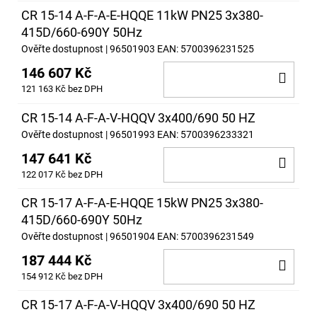
CR 15-14 A-F-A-E-HQQE 11kW PN25 3x380-
415D/660-690Y 50Hz
Ověřte dostupnost
| 96501903
EAN:
5700396231525
146 607 Kč
DO
121 163 Kč bez DPH
KOŠ
CR 15-14 A-F-A-V-HQQV 3x400/690 50 HZ
Ověřte dostupnost
| 96501993
EAN:
5700396233321
147 641 Kč
DO
122 017 Kč bez DPH
KOŠ
CR 15-17 A-F-A-E-HQQE 15kW PN25 3x380-
415D/660-690Y 50Hz
Ověřte dostupnost
| 96501904
EAN:
5700396231549
187 444 Kč
DO
154 912 Kč bez DPH
KOŠ
CR 15-17 A-F-A-V-HQQV 3x400/690 50 HZ