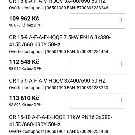
CR 15-8 A-F-A-V-HQQV 3x400/690 50 HZ
Ověřte dostupnost
| 96501989
EAN:
5700396233246
109 962 Kč
DO
90 878 Kč bez DPH
KOŠ
CR 15-9 A-F-A-E-HQQE 7.5kW PN16 3x380-
415D/660-690Y 50Hz
Ověřte dostupnost
| 96501900
EAN:
5700396231464
112 548 Kč
DO
93 015 Kč bez DPH
KOŠ
CR 15-9 A-F-A-V-HQQV 3x400/690 50 HZ
Ověřte dostupnost
| 96501990
EAN:
5700396233260
113 610 Kč
DO
93 893 Kč bez DPH
KOŠ
CR 15-10 A-F-A-E-HQQE 11kW PN16 3x380-
415D/660-690Y 50Hz
Ověřte dostupnost
| 96501901
EAN:
5700396231488