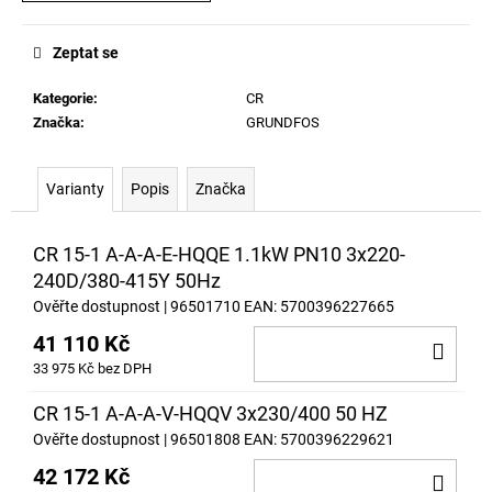
č
u
j
Zeptat se
e
m
Kategorie
:
CR
e
Značka:
GRUNDFOS
Varianty
Popis
Značka
CR 15-1 A-A-A-E-HQQE 1.1kW PN10 3x220-
240D/380-415Y 50Hz
Ověřte dostupnost
| 96501710
EAN:
5700396227665
41 110 Kč
DO
33 975 Kč bez DPH
KOŠ
CR 15-1 A-A-A-V-HQQV 3x230/400 50 HZ
Ověřte dostupnost
| 96501808
EAN:
5700396229621
42 172 Kč
DO