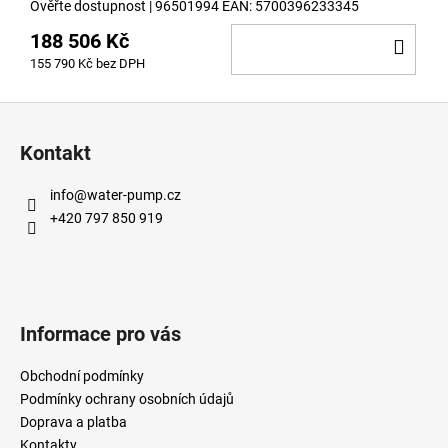
Ověřte dostupnost
| 96501994
EAN:
5700396233345
188 506 Kč
DO
155 790 Kč bez DPH
KOŠ
Z
á
Kontakt
p
a
info
@
water-pump.cz
t
+420 797 850 919
í
Informace pro vás
Obchodní podmínky
Podmínky ochrany osobních údajů
Doprava a platba
Kontakty