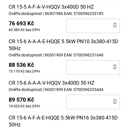
CR 15-5 A-F-A-V-HQQV 3x400D 50 HZ
Ověřte dostupnost
| 96501986
EAN:
5700396233185
76 693 Kč
DO
63 383 Kč bez DPH
KOŠ
CR 15-6 A-A-A-E-HQQE 5.5kW PN10 3x380-415D
50Hz
Ověřte dostupnost
| 96501909
EAN:
5700396231648
88 536 Kč
DO
73 170 Kč bez DPH
KOŠ
CR 15-6 A-A-A-V-HQQV 3x400D 50 HZ
Ověřte dostupnost
| 96501999
EAN:
5700396233444
89 570 Kč
DO
74 025 Kč bez DPH
KOŠ
CR 15-6 A-F-A-E-HQQE 5.5kW PN16 3x380-415D
50Hz