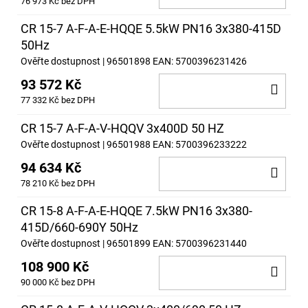
76 973 Kč bez DPH
KOŠ
CR 15-7 A-F-A-E-HQQE 5.5kW PN16 3x380-415D
50Hz
Ověřte dostupnost
| 96501898
EAN:
5700396231426
93 572 Kč
DO
77 332 Kč bez DPH
KOŠ
CR 15-7 A-F-A-V-HQQV 3x400D 50 HZ
Ověřte dostupnost
| 96501988
EAN:
5700396233222
94 634 Kč
DO
78 210 Kč bez DPH
KOŠ
CR 15-8 A-F-A-E-HQQE 7.5kW PN16 3x380-
415D/660-690Y 50Hz
Ověřte dostupnost
| 96501899
EAN:
5700396231440
108 900 Kč
DO
90 000 Kč bez DPH
KOŠ