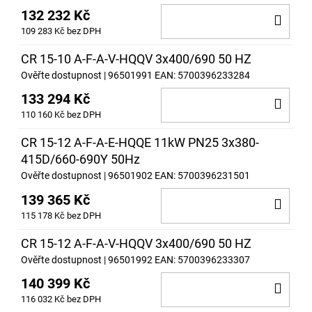
132 232 Kč
DO
109 283 Kč bez DPH
KOŠ
CR 15-10 A-F-A-V-HQQV 3x400/690 50 HZ
Ověřte dostupnost
| 96501991
EAN:
5700396233284
133 294 Kč
DO
110 160 Kč bez DPH
KOŠ
CR 15-12 A-F-A-E-HQQE 11kW PN25 3x380-
415D/660-690Y 50Hz
Ověřte dostupnost
| 96501902
EAN:
5700396231501
139 365 Kč
DO
115 178 Kč bez DPH
KOŠ
CR 15-12 A-F-A-V-HQQV 3x400/690 50 HZ
Ověřte dostupnost
| 96501992
EAN:
5700396233307
140 399 Kč
DO
116 032 Kč bez DPH
KOŠ