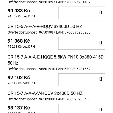
Ověřte dostupnost
| 96501897
EAN:
5700396231402
90 033 Kč
DO
74 407 Kč bez DPH
KOŠ
CR 15-6 A-F-A-V-HQQV 3x400D 50 HZ
Ověřte dostupnost
| 96501987
EAN:
5700396233208
91 068 Kč
DO
75 263 Kč bez DPH
KOŠ
CR 15-7 A-A-A-E-HQQE 5.5kW PN10 3x380-415D
50Hz
Ověřte dostupnost
| 96501910
EAN:
5700396231662
92 102 Kč
DO
76 117 Kč bez DPH
KOŠ
CR 15-7 A-A-A-V-HQQV 3x400D 50 HZ
Ověřte dostupnost
| 96502000
EAN:
5700396233468
93 137 Kč
DO